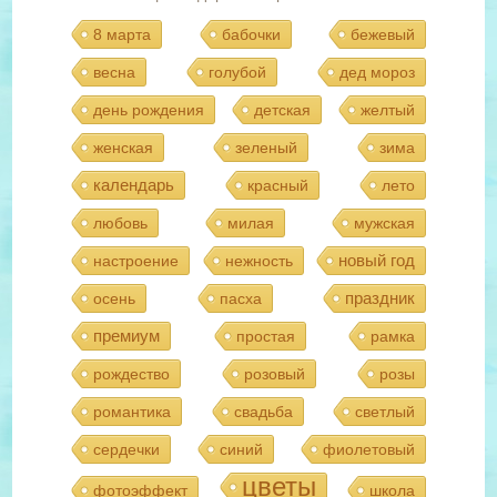
8 марта
бабочки
бежевый
весна
голубой
дед мороз
день рождения
детская
желтый
женская
зеленый
зима
календарь
красный
лето
любовь
милая
мужская
новый год
настроение
нежность
праздник
осень
пасха
премиум
простая
рамка
рождество
розовый
розы
романтика
свадьба
светлый
сердечки
синий
фиолетовый
цветы
фотоэффект
школа