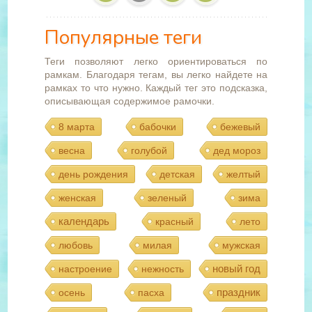
Популярные теги
Теги позволяют легко ориентироваться по
рамкам. Благодаря тегам, вы легко найдете на
рамках то что нужно. Каждый тег это подсказка,
описывающая содержимое рамочки.
8 марта
бабочки
бежевый
весна
голубой
дед мороз
день рождения
детская
желтый
женская
зеленый
зима
календарь
красный
лето
любовь
милая
мужская
новый год
настроение
нежность
праздник
осень
пасха