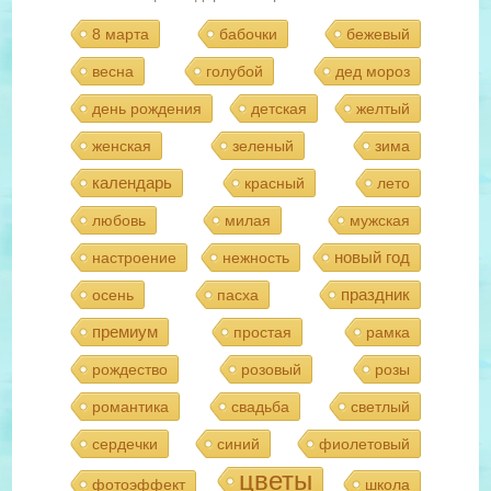
8 марта
бабочки
бежевый
весна
голубой
дед мороз
день рождения
детская
желтый
женская
зеленый
зима
календарь
красный
лето
любовь
милая
мужская
новый год
настроение
нежность
праздник
осень
пасха
премиум
простая
рамка
рождество
розовый
розы
романтика
свадьба
светлый
сердечки
синий
фиолетовый
цветы
фотоэффект
школа