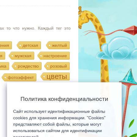
ах то что нужно. Каждый тег это
ения
детская
желтый
я
мужская
настроение
мка
рождество
розовый
цветы
фотоэффект
Политика конфиденциальности
Сайт использует идентификационные файлы
Мобильная версия сайта
cookies для хранения информации. "Cookies"
представляют собой файлы, которые могут
использоваться сайтом для идентификации