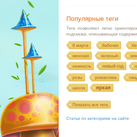
Популярные теги
Теги позволяют легко ориентиро
подсказка, описывающая содержи
8 марта
бабочки
бе
женская
зеленый
зи
новый год
нежность
розы
романтика
сва
яркая
школа
Показать все теги
Статьи по категориям на сайте