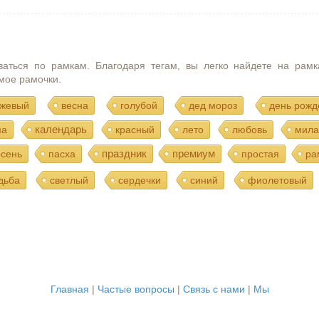
ваться по рамкам. Благодаря тегам, вы легко найдете на рамк
мое рамочки.
жевый
весна
голубой
дед мороз
день рожд
календарь
ма
красный
лето
любовь
мила
праздник
премиум
осень
пасха
простая
ра
дьба
светлый
сердечки
синий
фиолетовый
Главная
|
Частые вопросы
|
Связь с нами
|
Мы