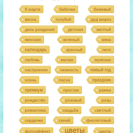
8 марта
бабочки
бежевый
весна
голубой
дед мороз
день рождения
детская
желтый
женская
зеленый
зима
календарь
красный
лето
любовь
милая
мужская
новый год
настроение
нежность
праздник
осень
пасха
премиум
простая
рамка
рождество
розовый
розы
романтика
свадьба
светлый
сердечки
синий
фиолетовый
цветы
фотоэффект
школа