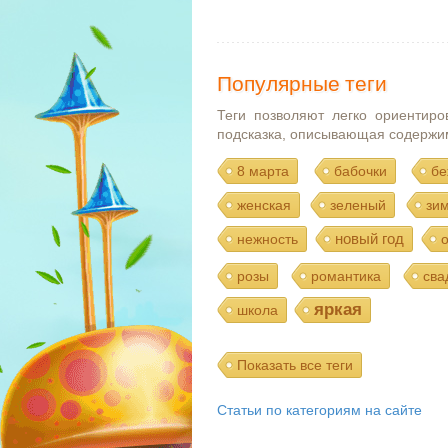
Популярные теги
Теги позволяют легко ориентиро
подсказка, описывающая содержи
8 марта
бабочки
бе
женская
зеленый
зи
новый год
нежность
розы
романтика
сва
яркая
школа
Показать все теги
Статьи по категориям на сайте