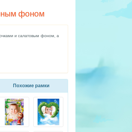
леным фоном
очками и салатовым фоном, а
Похожие рамки