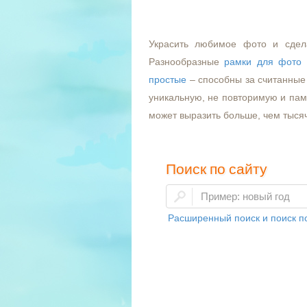
Украсить любимое фото и сдел
Разнообразные
рамки для фото
простые
– способны за считанные 
уникальную, не повторимую и пам
может выразить больше, чем тыся
Поиск по сайту
Расширенный поиск и поиск по