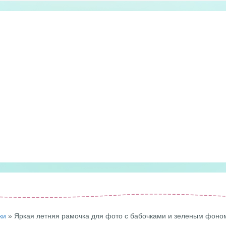
ки
» Яркая летняя рамочка для фото с бабочками и зеленым фоно