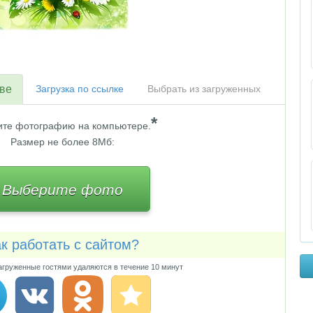
тве
Загрузка по ссылке
Выбрать из загруженных
*
те фотографию на компьютере.
Размер не более 8Мб:
Выберите фото
к работать с сайтом?
груженные гостями удаляются в течение 10 минут