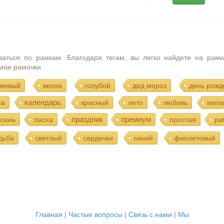
ваться по рамкам. Благодаря тегам, вы легко найдете на рамк
мое рамочки.
жевый
весна
голубой
дед мороз
день рожд
календарь
ма
красный
лето
любовь
мила
праздник
премиум
осень
пасха
простая
ра
дьба
светлый
сердечки
синий
фиолетовый
Главная
|
Частые вопросы
|
Связь с нами
|
Мы