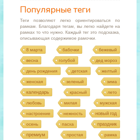
Популярные теги
Теги позволяют легко ориентироваться по
рамкам. Благодаря тегам, вы легко найдете на
рамках то что нужно. Каждый тег это подсказка,
описывающая содержимое рамочки.
8 марта
бабочки
бежевый
весна
голубой
дед мороз
день рождения
детская
желтый
женская
зеленый
зима
календарь
красный
лето
любовь
милая
мужская
новый год
настроение
нежность
праздник
осень
пасха
премиум
простая
рамка