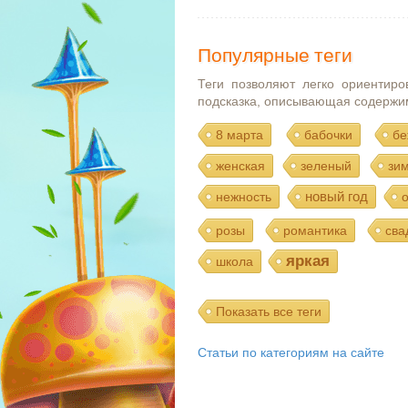
Популярные теги
Теги позволяют легко ориентиро
подсказка, описывающая содержи
8 марта
бабочки
бе
женская
зеленый
зи
новый год
нежность
розы
романтика
сва
яркая
школа
Показать все теги
Статьи по категориям на сайте