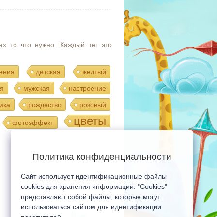
ах то что нужно. Каждый тег это
ения
детская
желтый
я
мужская
настроение
мка
рождество
розовый
цветы
фотоэффект
Политика конфиденциальности
Сайт использует идентификационные файлы
Мобильная версия сайта
cookies для хранения информации. "Cookies"
представляют собой файлы, которые могут
использоваться сайтом для идентификации