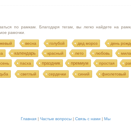
ваться по рамкам. Благодаря тегам, вы легко найдете на рамк
мое рамочки.
жевый
весна
голубой
дед мороз
день рожд
календарь
ма
красный
лето
любовь
мила
праздник
премиум
осень
пасха
простая
ра
дьба
светлый
сердечки
синий
фиолетовый
Главная
|
Частые вопросы
|
Связь с нами
|
Мы