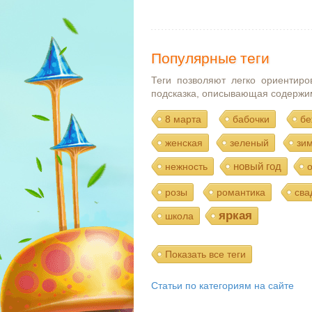
Популярные теги
Теги позволяют легко ориентиро
подсказка, описывающая содержи
8 марта
бабочки
бе
женская
зеленый
зи
новый год
нежность
розы
романтика
сва
яркая
школа
Показать все теги
Статьи по категориям на сайте