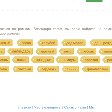
ваться по рамкам. Благодаря тегам, вы легко найдете на рамк
мое рамочки.
жевый
весна
голубой
дед мороз
день рожд
календарь
ма
красный
лето
любовь
мила
праздник
премиум
осень
пасха
простая
ра
дьба
светлый
сердечки
синий
фиолетовый
Главная
|
Частые вопросы
|
Связь с нами
|
Мы