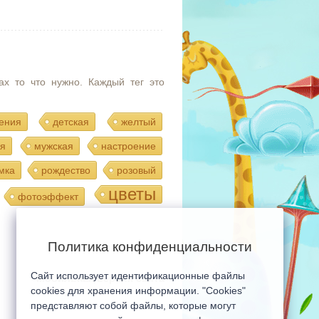
ах то что нужно. Каждый тег это
ения
детская
желтый
я
мужская
настроение
мка
рождество
розовый
цветы
фотоэффект
Политика конфиденциальности
Сайт использует идентификационные файлы
Мобильная версия сайта
cookies для хранения информации. "Cookies"
представляют собой файлы, которые могут