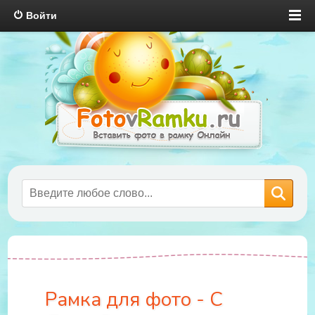
Войти
Рамка для фото - С