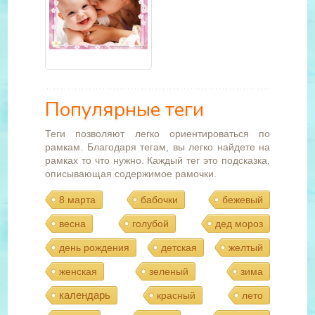
Популярные теги
Теги позволяют легко ориентироваться по
рамкам. Благодаря тегам, вы легко найдете на
рамках то что нужно. Каждый тег это подсказка,
описывающая содержимое рамочки.
8 марта
бабочки
бежевый
весна
голубой
дед мороз
день рождения
детская
желтый
женская
зеленый
зима
календарь
красный
лето