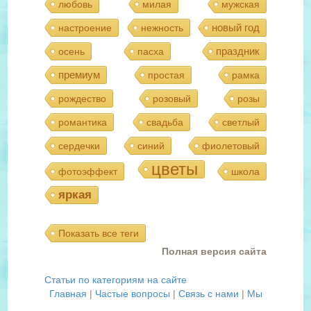
любовь
милая
мужская
новый год
настроение
нежность
праздник
осень
пасха
премиум
простая
рамка
рождество
розовый
розы
романтика
свадьба
светлый
сердечки
синий
фиолетовый
цветы
фотоэффект
школа
яркая
Показать все теги
Полная версия сайта
Статьи по категориям на сайте
Главная
|
Частые вопросы
|
Связь с нами
|
Мы