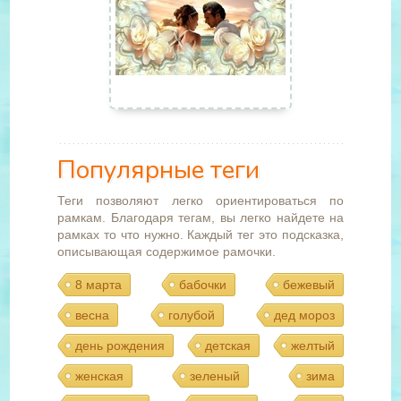
Популярные теги
Теги позволяют легко ориентироваться по
рамкам. Благодаря тегам, вы легко найдете на
рамках то что нужно. Каждый тег это подсказка,
описывающая содержимое рамочки.
8 марта
бабочки
бежевый
весна
голубой
дед мороз
день рождения
детская
желтый
женская
зеленый
зима