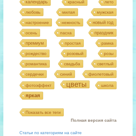
календарь
красный
лето
любовь
милая
мужская
новый год
настроение
нежность
праздник
осень
пасха
премиум
простая
рамка
рождество
розовый
розы
романтика
свадьба
светлый
сердечки
синий
фиолетовый
цветы
фотоэффект
школа
яркая
Показать все теги
Полная версия сайта
Статьи по категориям на сайте