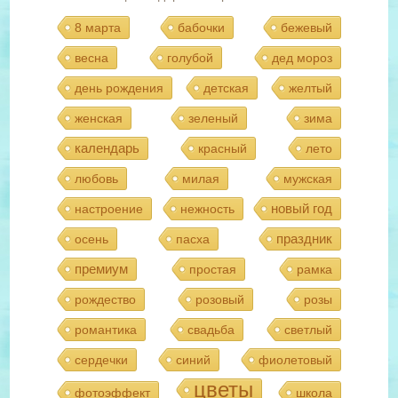
8 марта
бабочки
бежевый
весна
голубой
дед мороз
день рождения
детская
желтый
женская
зеленый
зима
календарь
красный
лето
любовь
милая
мужская
новый год
настроение
нежность
праздник
осень
пасха
премиум
простая
рамка
рождество
розовый
розы
романтика
свадьба
светлый
сердечки
синий
фиолетовый
цветы
фотоэффект
школа