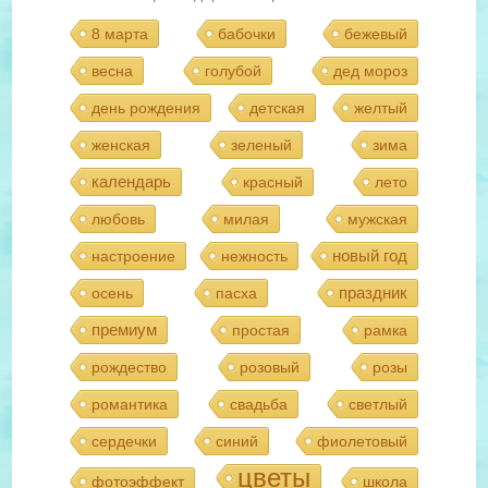
8 марта
бабочки
бежевый
весна
голубой
дед мороз
день рождения
детская
желтый
женская
зеленый
зима
календарь
красный
лето
любовь
милая
мужская
новый год
настроение
нежность
праздник
осень
пасха
премиум
простая
рамка
рождество
розовый
розы
романтика
свадьба
светлый
сердечки
синий
фиолетовый
цветы
фотоэффект
школа