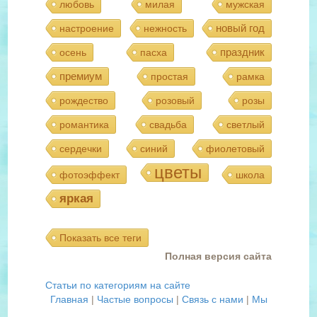
любовь
милая
мужская
новый год
настроение
нежность
праздник
осень
пасха
премиум
простая
рамка
рождество
розовый
розы
романтика
свадьба
светлый
сердечки
синий
фиолетовый
цветы
фотоэффект
школа
яркая
Показать все теги
Полная версия сайта
Статьи по категориям на сайте
Главная
|
Частые вопросы
|
Связь с нами
|
Мы