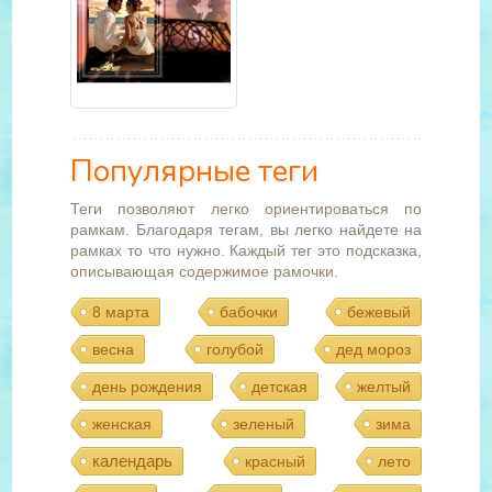
Популярные теги
Теги позволяют легко ориентироваться по
рамкам. Благодаря тегам, вы легко найдете на
рамках то что нужно. Каждый тег это подсказка,
описывающая содержимое рамочки.
8 марта
бабочки
бежевый
весна
голубой
дед мороз
день рождения
детская
желтый
женская
зеленый
зима
календарь
красный
лето