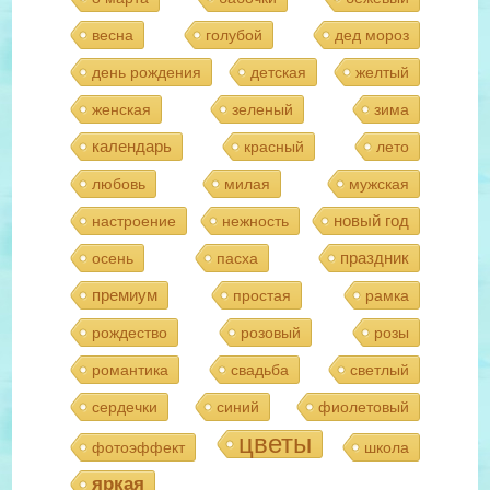
весна
голубой
дед мороз
день рождения
детская
желтый
женская
зеленый
зима
календарь
красный
лето
любовь
милая
мужская
новый год
настроение
нежность
праздник
осень
пасха
премиум
простая
рамка
рождество
розовый
розы
романтика
свадьба
светлый
сердечки
синий
фиолетовый
цветы
фотоэффект
школа
яркая