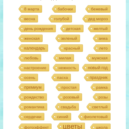
8 марта
бабочки
бежевый
весна
голубой
дед мороз
день рождения
детская
желтый
женская
зеленый
зима
календарь
красный
лето
любовь
милая
мужская
новый год
настроение
нежность
праздник
осень
пасха
премиум
простая
рамка
рождество
розовый
розы
романтика
свадьба
светлый
сердечки
синий
фиолетовый
цветы
фотоэффект
школа