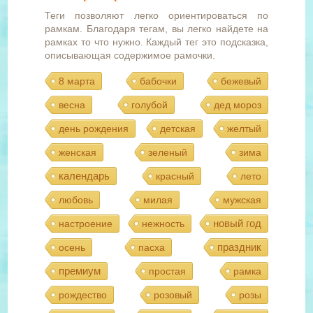
Теги позволяют легко ориентироваться по
рамкам. Благодаря тегам, вы легко найдете на
рамках то что нужно. Каждый тег это подсказка,
описывающая содержимое рамочки.
8 марта
бабочки
бежевый
весна
голубой
дед мороз
день рождения
детская
желтый
женская
зеленый
зима
календарь
красный
лето
любовь
милая
мужская
новый год
настроение
нежность
праздник
осень
пасха
премиум
простая
рамка
рождество
розовый
розы