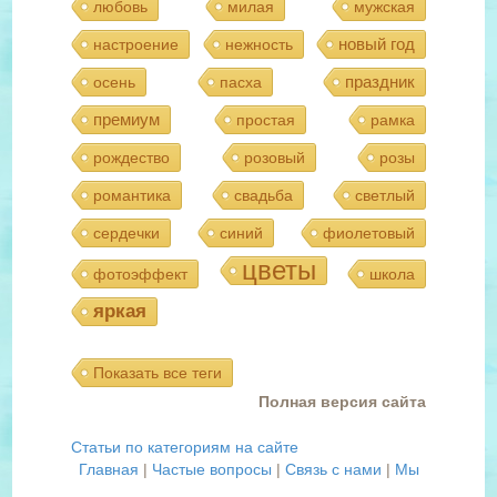
любовь
милая
мужская
новый год
настроение
нежность
праздник
осень
пасха
премиум
простая
рамка
рождество
розовый
розы
романтика
свадьба
светлый
сердечки
синий
фиолетовый
цветы
фотоэффект
школа
яркая
Показать все теги
Полная версия сайта
Статьи по категориям на сайте
Главная
|
Частые вопросы
|
Связь с нами
|
Мы