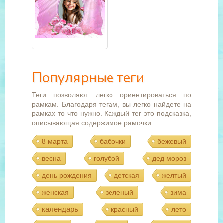
Популярные теги
Теги позволяют легко ориентироваться по
рамкам. Благодаря тегам, вы легко найдете на
рамках то что нужно. Каждый тег это подсказка,
описывающая содержимое рамочки.
8 марта
бабочки
бежевый
весна
голубой
дед мороз
день рождения
детская
желтый
женская
зеленый
зима
календарь
красный
лето