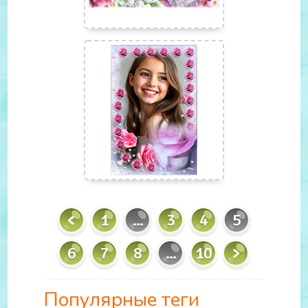
1
...
3
4
5
6
7
8
...
10
Популярные теги