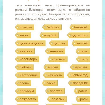
Теги позволяют легко ориентироваться по
рамкам. Благодаря тегам, вы легко найдете на
рамках то что нужно. Каждый тег это подсказка,
описывающая содержимое рамочки.
8 марта
бабочки
бежевый
весна
голубой
дед мороз
день рождения
детская
желтый
женская
зеленый
зима
календарь
красный
лето
любовь
милая
мужская
новый год
настроение
нежность
праздник
осень
пасха
премиум
простая
рамка
рождество
розовый
розы