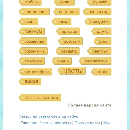
любовь
милая
мужская
новый год
настроение
нежность
праздник
осень
пасха
премиум
простая
рамка
рождество
розовый
розы
романтика
свадьба
светлый
сердечки
синий
фиолетовый
цветы
фотоэффект
школа
яркая
Показать все теги
Полная версия сайта
Статьи по категориям на сайте
Главная
|
Частые вопросы
|
Связь с нами
|
Мы