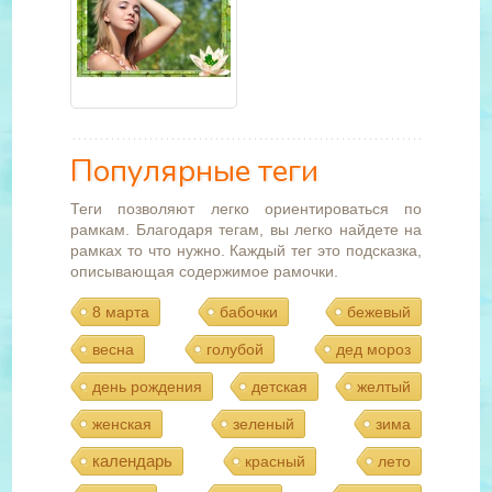
Популярные теги
Теги позволяют легко ориентироваться по
рамкам. Благодаря тегам, вы легко найдете на
рамках то что нужно. Каждый тег это подсказка,
описывающая содержимое рамочки.
8 марта
бабочки
бежевый
весна
голубой
дед мороз
день рождения
детская
желтый
женская
зеленый
зима
календарь
красный
лето