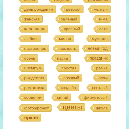
день рождения
детская
желтый
женская
зеленый
зима
календарь
красный
лето
любовь
милая
мужская
новый год
настроение
нежность
праздник
осень
пасха
премиум
простая
рамка
рождество
розовый
розы
романтика
свадьба
светлый
сердечки
синий
фиолетовый
цветы
фотоэффект
школа
яркая