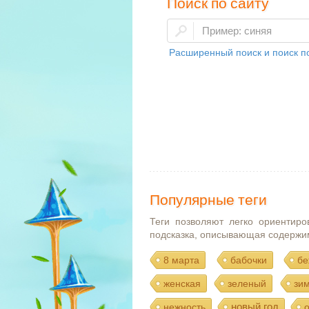
Поиск по сайту
Расширенный поиск и поиск по
Популярные теги
Теги позволяют легко ориентиро
подсказка, описывающая содержи
8 марта
бабочки
бе
женская
зеленый
зи
новый год
нежность