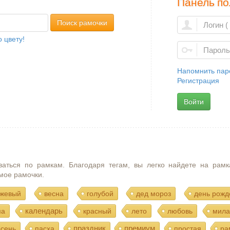
Панель по
Поиск рамочки
 цвету!
Напомнить пар
Регистрация
Войти
ваться по рамкам. Благодаря тегам, вы легко найдете на рамк
мое рамочки.
жевый
весна
голубой
дед мороз
день рожд
календарь
ма
красный
лето
любовь
мила
праздник
премиум
осень
пасха
простая
ра