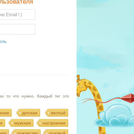
льзователя
оль
ах то что нужно. Каждый тег это
ения
детская
желтый
я
мужская
настроение
мка
рождество
розовый