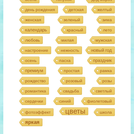
день рождения
детская
желтый
женская
зеленый
зима
календарь
красный
лето
любовь
милая
мужская
новый год
настроение
нежность
праздник
осень
пасха
премиум
простая
рамка
рождество
розовый
розы
романтика
свадьба
светлый
сердечки
синий
фиолетовый
цветы
фотоэффект
школа
яркая