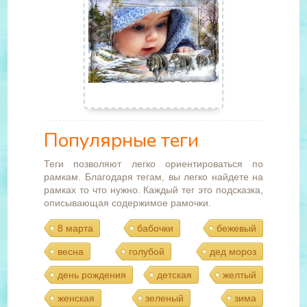
Популярные теги
Теги позволяют легко ориентироваться по
рамкам. Благодаря тегам, вы легко найдете на
рамках то что нужно. Каждый тег это подсказка,
описывающая содержимое рамочки.
8 марта
бабочки
бежевый
весна
голубой
дед мороз
день рождения
детская
желтый
женская
зеленый
зима