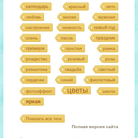
календарь
красный
лето
любовь
милая
мужская
новый год
настроение
нежность
праздник
осень
пасха
премиум
простая
рамка
рождество
розовый
розы
романтика
свадьба
светлый
сердечки
синий
фиолетовый
цветы
фотоэффект
школа
яркая
Показать все теги
Полная версия сайта