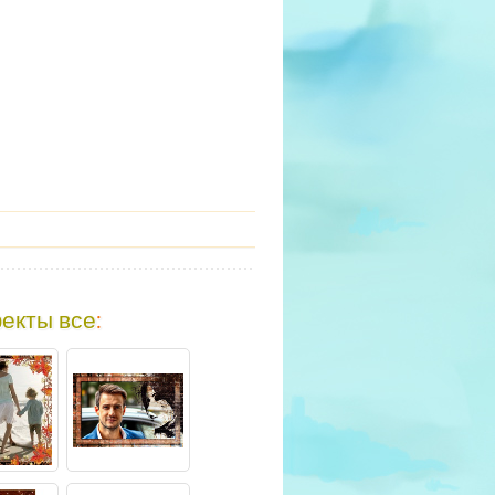
екты все
: