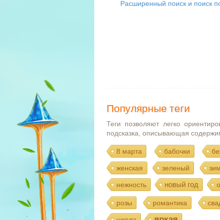
Расширенный поиск и поиск по
Популярные теги
Теги позволяют легко ориентиро
подсказка, описывающая содержи
8 марта
бабочки
бе
женская
зеленый
зи
новый год
нежность
розы
романтика
сва
яркая
школа