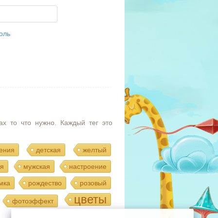
оль
ах то что нужно. Каждый тег это
ения
детская
желтый
я
мужская
настроение
мка
рождество
розовый
цветы
фотоэффект