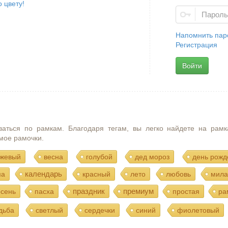
 цвету!
Напомнить пар
Регистрация
Войти
ваться по рамкам. Благодаря тегам, вы легко найдете на рамк
мое рамочки.
жевый
весна
голубой
дед мороз
день рожд
календарь
ма
красный
лето
любовь
мила
праздник
премиум
осень
пасха
простая
ра
дьба
светлый
сердечки
синий
фиолетовый