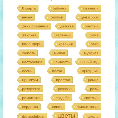
8 марта
бабочки
бежевый
весна
голубой
дед мороз
день рождения
детская
желтый
женская
зеленый
зима
календарь
красный
лето
любовь
милая
мужская
новый год
настроение
нежность
праздник
осень
пасха
премиум
простая
рамка
рождество
розовый
розы
романтика
свадьба
светлый
сердечки
синий
фиолетовый
цветы
фотоэффект
школа