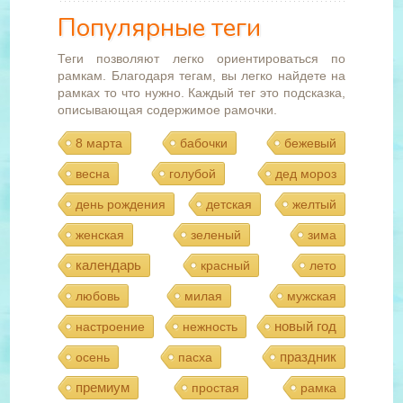
Популярные теги
Теги позволяют легко ориентироваться по
рамкам. Благодаря тегам, вы легко найдете на
рамках то что нужно. Каждый тег это подсказка,
описывающая содержимое рамочки.
8 марта
бабочки
бежевый
весна
голубой
дед мороз
день рождения
детская
желтый
женская
зеленый
зима
календарь
красный
лето
любовь
милая
мужская
новый год
настроение
нежность
праздник
осень
пасха
премиум
простая
рамка