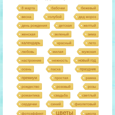
8 марта
бабочки
бежевый
весна
голубой
дед мороз
день рождения
детская
желтый
женская
зеленый
зима
календарь
красный
лето
любовь
милая
мужская
новый год
настроение
нежность
праздник
осень
пасха
премиум
простая
рамка
рождество
розовый
розы
романтика
свадьба
светлый
сердечки
синий
фиолетовый
цветы
фотоэффект
школа