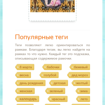
Популярные теги
Теги позволяют легко ориентироваться по
рамкам. Благодаря тегам, вы легко найдете на
рамках то что нужно. Каждый тег это подсказка,
описывающая содержимое рамочки.
8 марта
бабочки
бежевый
весна
голубой
дед мороз
день рождения
детская
желтый
женская
зеленый
зима
календарь
красный
лето