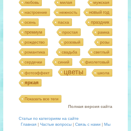
любовь
милая
мужская
новый год
настроение
нежность
праздник
осень
пасха
премиум
простая
рамка
рождество
розовый
розы
романтика
свадьба
светлый
сердечки
синий
фиолетовый
цветы
фотоэффект
школа
яркая
Показать все теги
Полная версия сайта
Статьи по категориям на сайте
Главная
|
Частые вопросы
|
Связь с нами
|
Мы