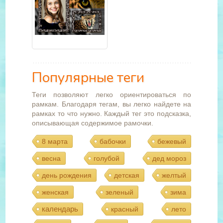
Популярные теги
Теги позволяют легко ориентироваться по
рамкам. Благодаря тегам, вы легко найдете на
рамках то что нужно. Каждый тег это подсказка,
описывающая содержимое рамочки.
8 марта
бабочки
бежевый
весна
голубой
дед мороз
день рождения
детская
желтый
женская
зеленый
зима
календарь
красный
лето