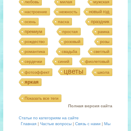
любовь
милая
мужская
новый год
настроение
нежность
праздник
осень
пасха
премиум
простая
рамка
рождество
розовый
розы
романтика
свадьба
светлый
сердечки
синий
фиолетовый
цветы
фотоэффект
школа
яркая
Показать все теги
Полная версия сайта
Статьи по категориям на сайте
Главная
|
Частые вопросы
|
Связь с нами
|
Мы