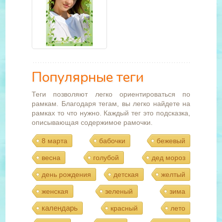
Популярные теги
Теги позволяют легко ориентироваться по
рамкам. Благодаря тегам, вы легко найдете на
рамках то что нужно. Каждый тег это подсказка,
описывающая содержимое рамочки.
8 марта
бабочки
бежевый
весна
голубой
дед мороз
день рождения
детская
желтый
женская
зеленый
зима
календарь
красный
лето