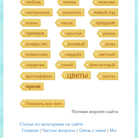
любовь
милая
мужская
новый год
настроение
нежность
праздник
осень
пасха
премиум
простая
рамка
рождество
розовый
розы
романтика
свадьба
светлый
сердечки
синий
фиолетовый
цветы
фотоэффект
школа
яркая
Показать все теги
Полная версия сайта
Статьи по категориям на сайте
Главная
|
Частые вопросы
|
Связь с нами
|
Мы