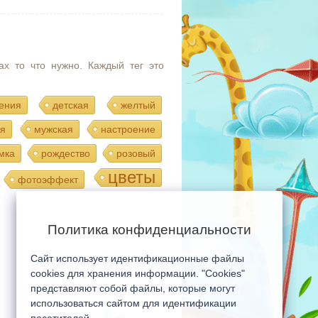
ах то что нужно. Каждый тег это
ения
детская
желтый
я
мужская
настроение
мка
рождество
розовый
цветы
фотоэффект
Политика конфиденциальности
Сайт использует идентификационные файлы
Мобильная версия сайта
cookies для хранения информации. "Cookies"
представляют собой файлы, которые могут
использоваться сайтом для идентификации