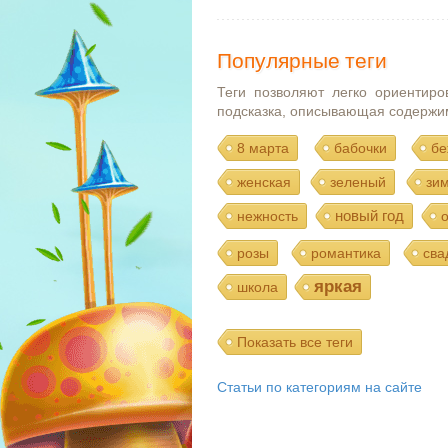
Популярные теги
Теги позволяют легко ориентиро
подсказка, описывающая содержи
8 марта
бабочки
бе
женская
зеленый
зи
новый год
нежность
розы
романтика
сва
яркая
школа
Показать все теги
Статьи по категориям на сайте