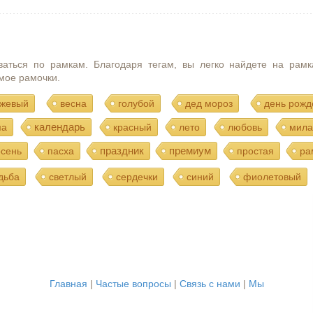
ваться по рамкам. Благодаря тегам, вы легко найдете на рамк
мое рамочки.
жевый
весна
голубой
дед мороз
день рожд
календарь
ма
красный
лето
любовь
мила
праздник
премиум
осень
пасха
простая
ра
дьба
светлый
сердечки
синий
фиолетовый
Главная
|
Частые вопросы
|
Связь с нами
|
Мы