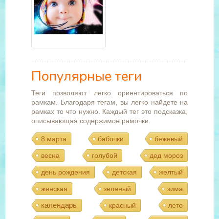
Популярные теги
Теги позволяют легко ориентироваться по
рамкам. Благодаря тегам, вы легко найдете на
рамках то что нужно. Каждый тег это подсказка,
описывающая содержимое рамочки.
8 марта
бабочки
бежевый
весна
голубой
дед мороз
день рождения
детская
желтый
женская
зеленый
зима
календарь
красный
лето