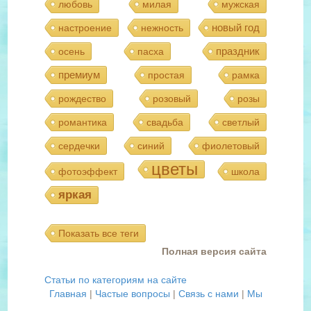
любовь
милая
мужская
новый год
настроение
нежность
праздник
осень
пасха
премиум
простая
рамка
рождество
розовый
розы
романтика
свадьба
светлый
сердечки
синий
фиолетовый
цветы
фотоэффект
школа
яркая
Показать все теги
Полная версия сайта
Статьи по категориям на сайте
Главная
|
Частые вопросы
|
Связь с нами
|
Мы