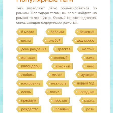
Теги позволяют легко ориентироваться по
рамкам. Благодаря тегам, вы легко найдете на
рамках то что нужно. Каждый тег это подсказка,
описывающая содержимое рамочки.
8 марта
бабочки
бежевый
весна
голубой
дед мороз
день рождения
детская
желтый
женская
зеленый
зима
календарь
красный
лето
любовь
милая
мужская
новый год
настроение
нежность
праздник
осень
пасха
премиум
простая
рамка
рождество
розовый
розы