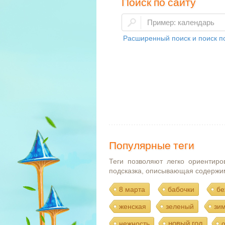
Поиск по сайту
Расширенный поиск и поиск по
Популярные теги
Теги позволяют легко ориентиро
подсказка, описывающая содержи
8 марта
бабочки
бе
женская
зеленый
зи
новый год
нежность