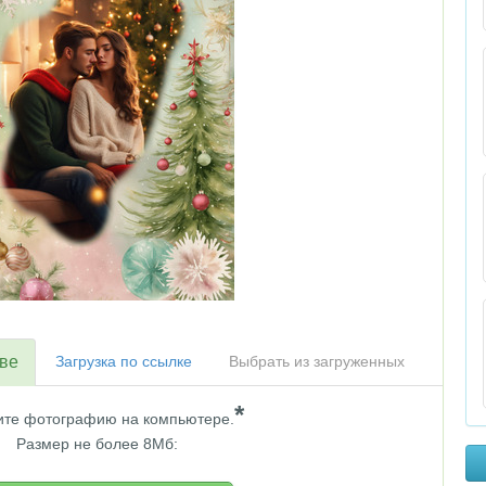
тве
Загрузка по ссылке
Выбрать из загруженных
*
те фотографию на компьютере.
Размер не более 8Мб: