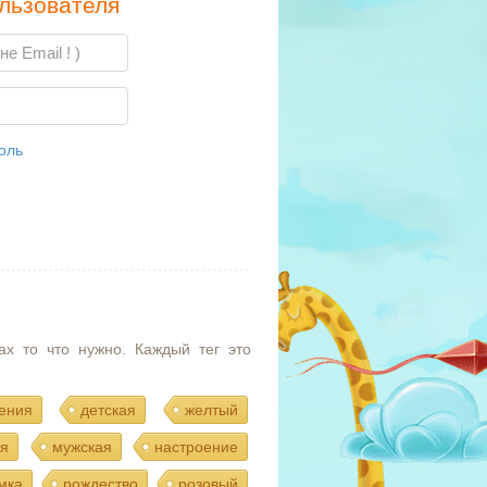
льзователя
оль
ах то что нужно. Каждый тег это
ения
детская
желтый
я
мужская
настроение
мка
рождество
розовый