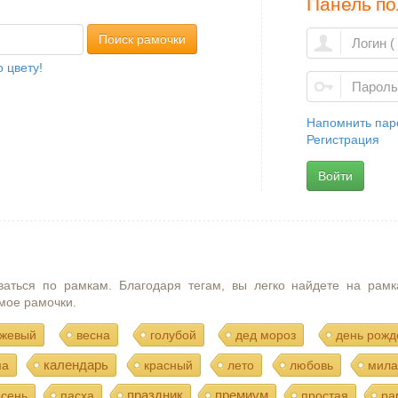
Панель по
Поиск рамочки
 цвету!
Напомнить пар
Регистрация
Войти
ваться по рамкам. Благодаря тегам, вы легко найдете на рамк
мое рамочки.
жевый
весна
голубой
дед мороз
день рожд
календарь
ма
красный
лето
любовь
мила
праздник
премиум
осень
пасха
простая
ра