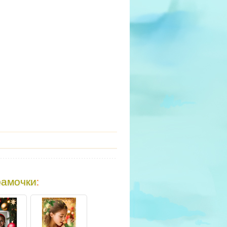
рамочки
: