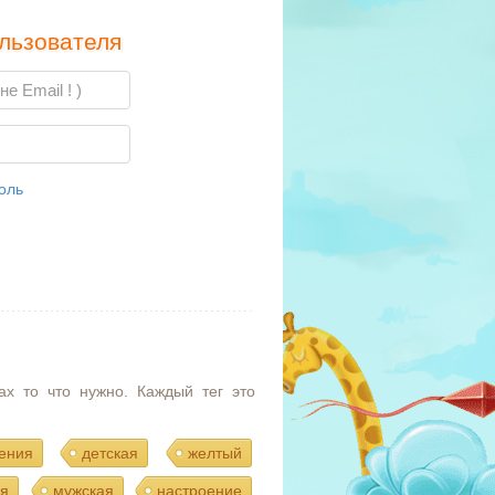
льзователя
оль
ах то что нужно. Каждый тег это
ения
детская
желтый
я
мужская
настроение