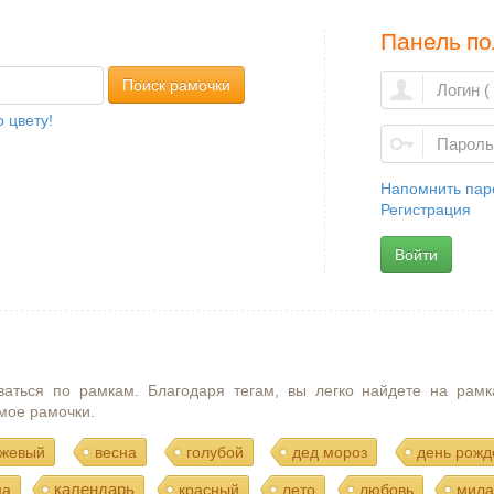
Панель по
Поиск рамочки
 цвету!
Напомнить пар
Регистрация
Войти
ваться по рамкам. Благодаря тегам, вы легко найдете на рамк
мое рамочки.
жевый
весна
голубой
дед мороз
день рожд
календарь
ма
красный
лето
любовь
мила