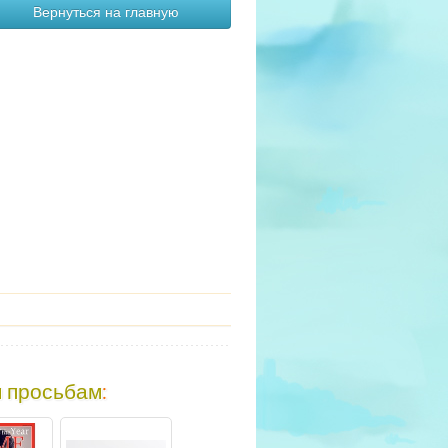
Вернуться на главную
 просьбам
: