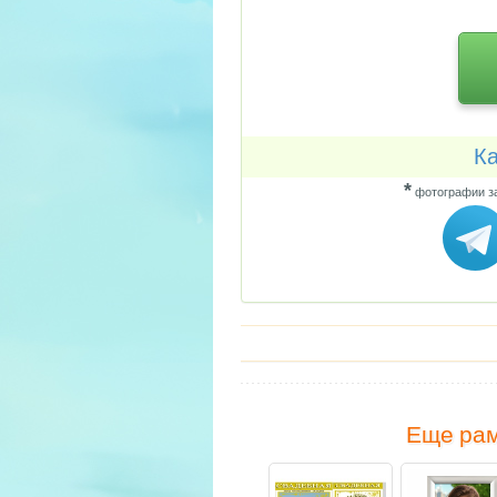
Ка
*
фотографии за
Еще рам