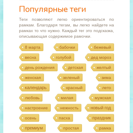
Популярные теги
Теги позволяют легко ориентироваться по
рамкам. Благодаря тегам, вы легко найдете на
рамках то что нужно. Каждый тег это подсказка,
описывающая содержимое рамочки.
8 марта
бабочки
бежевый
весна
голубой
дед мороз
день рождения
детская
желтый
женская
зеленый
зима
календарь
красный
лето
любовь
милая
мужская
новый год
настроение
нежность
праздник
осень
пасха
премиум
простая
рамка