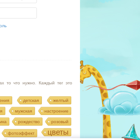
оль
ах то что нужно. Каждый тег это
ения
детская
желтый
я
мужская
настроение
мка
рождество
розовый
цветы
фотоэффект