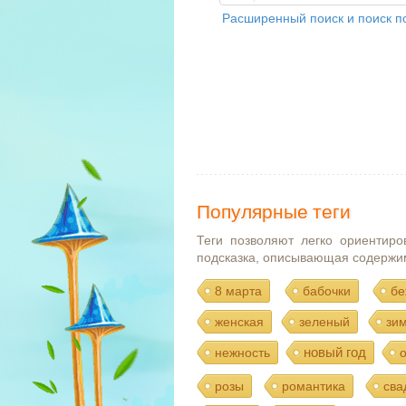
Расширенный поиск и поиск по
Популярные теги
Теги позволяют легко ориентиро
подсказка, описывающая содержи
8 марта
бабочки
бе
женская
зеленый
зи
новый год
нежность
розы
романтика
сва