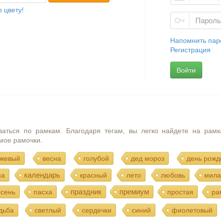
 цвету!
Напомнить пар
Регистрация
Войти
ваться по рамкам. Благодаря тегам, вы легко найдете на рамк
мое рамочки.
жевый
весна
голубой
дед мороз
день рожд
календарь
ма
красный
лето
любовь
мила
праздник
премиум
осень
пасха
простая
ра
дьба
светлый
сердечки
синий
фиолетовый