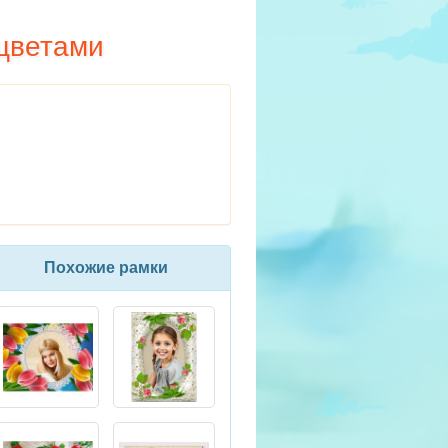
 цветами
Похожие рамки