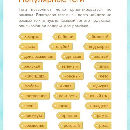
Теги позволяют легко ориентироваться по
рамкам. Благодаря тегам, вы легко найдете на
рамках то что нужно. Каждый тег это подсказка,
описывающая содержимое рамочки.
8 марта
бабочки
бежевый
весна
голубой
дед мороз
день рождения
детская
желтый
женская
зеленый
зима
календарь
красный
лето
любовь
милая
мужская
новый год
настроение
нежность
праздник
осень
пасха
премиум
простая
рамка
рождество
розовый
розы