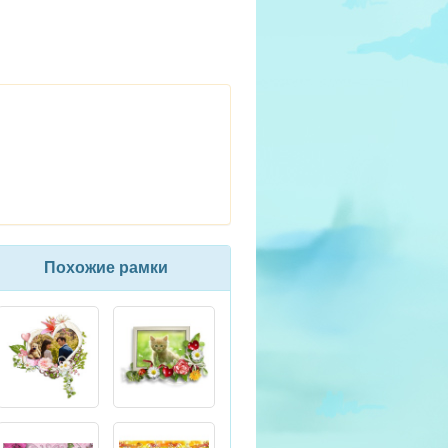
Похожие рамки