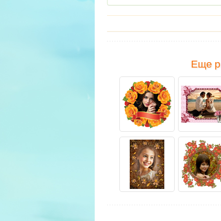
Еще р