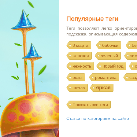
Популярные теги
Теги позволяют легко ориентиро
подсказка, описывающая содержи
8 марта
бабочки
бе
женская
зеленый
зи
новый год
нежность
розы
романтика
сва
яркая
школа
Показать все теги
Статьи по категориям на сайте