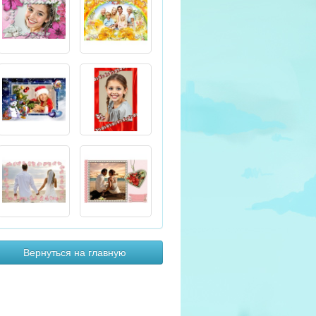
Вернуться на главную