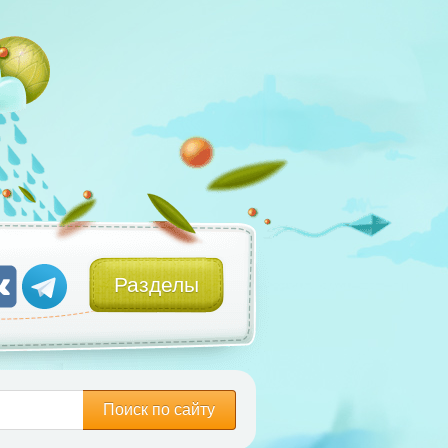
Разделы
Поиск по сайту