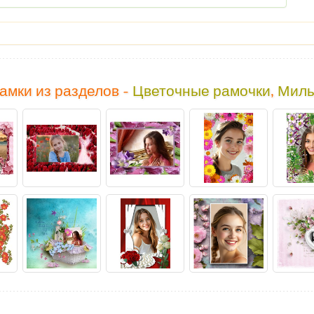
амки из разделов -
Цветочные рамочки
,
Милы