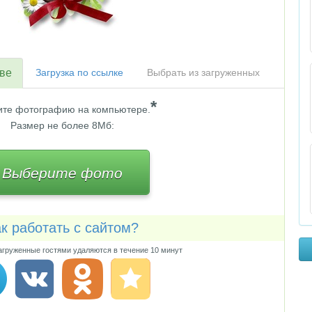
тве
Загрузка по ссылке
Выбрать из загруженных
*
те фотографию на компьютере.
Размер не более 8Мб:
Выберите фото
к работать с сайтом?
груженные гостями удаляются в течение 10 минут