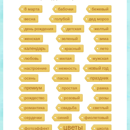
8 марта
бабочки
бежевый
весна
голубой
дед мороз
день рождения
детская
желтый
женская
зеленый
зима
календарь
красный
лето
любовь
милая
мужская
новый год
настроение
нежность
праздник
осень
пасха
премиум
простая
рамка
рождество
розовый
розы
романтика
свадьба
светлый
сердечки
синий
фиолетовый
цветы
фотоэффект
школа