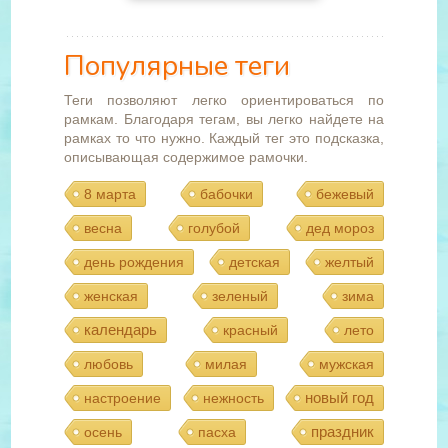
Популярные теги
Теги позволяют легко ориентироваться по
рамкам. Благодаря тегам, вы легко найдете на
рамках то что нужно. Каждый тег это подсказка,
описывающая содержимое рамочки.
8 марта
бабочки
бежевый
весна
голубой
дед мороз
день рождения
детская
желтый
женская
зеленый
зима
календарь
красный
лето
любовь
милая
мужская
новый год
настроение
нежность
праздник
осень
пасха