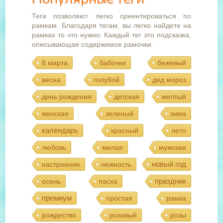
Теги позволяют легко ориентироваться по
рамкам. Благодаря тегам, вы легко найдете на
рамках то что нужно. Каждый тег это подсказка,
описывающая содержимое рамочки.
8 марта
бабочки
бежевый
весна
голубой
дед мороз
день рождения
детская
желтый
женская
зеленый
зима
календарь
красный
лето
любовь
милая
мужская
новый год
настроение
нежность
праздник
осень
пасха
премиум
простая
рамка
рождество
розовый
розы