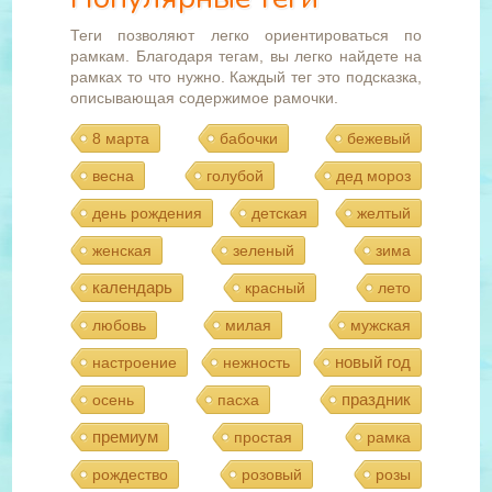
Теги позволяют легко ориентироваться по
рамкам. Благодаря тегам, вы легко найдете на
рамках то что нужно. Каждый тег это подсказка,
описывающая содержимое рамочки.
8 марта
бабочки
бежевый
весна
голубой
дед мороз
день рождения
детская
желтый
женская
зеленый
зима
календарь
красный
лето
любовь
милая
мужская
новый год
настроение
нежность
праздник
осень
пасха
премиум
простая
рамка
рождество
розовый
розы