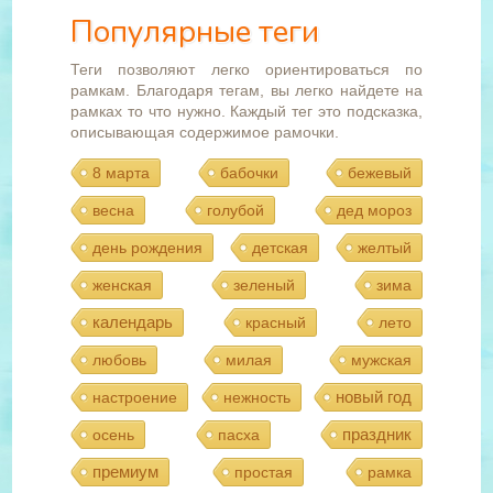
Популярные теги
Теги позволяют легко ориентироваться по
рамкам. Благодаря тегам, вы легко найдете на
рамках то что нужно. Каждый тег это подсказка,
описывающая содержимое рамочки.
8 марта
бабочки
бежевый
весна
голубой
дед мороз
день рождения
детская
желтый
женская
зеленый
зима
календарь
красный
лето
любовь
милая
мужская
новый год
настроение
нежность
праздник
осень
пасха
премиум
простая
рамка