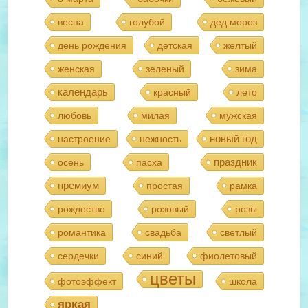
весна
голубой
дед мороз
день рождения
детская
желтый
женская
зеленый
зима
календарь
красный
лето
любовь
милая
мужская
новый год
настроение
нежность
праздник
осень
пасха
премиум
простая
рамка
рождество
розовый
розы
романтика
свадьба
светлый
сердечки
синий
фиолетовый
цветы
фотоэффект
школа
яркая