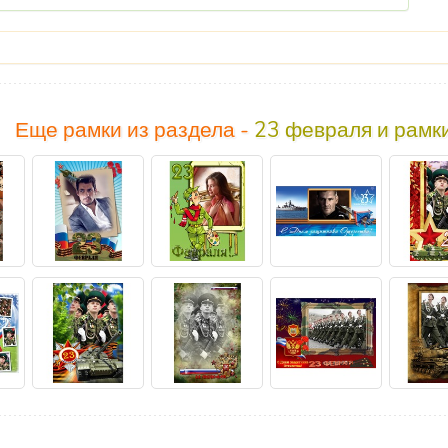
Еще рамки из раздела -
23 февраля и рамк