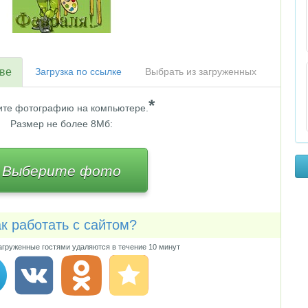
тве
Загрузка по ссылке
Выбрать из загруженных
*
те фотографию на компьютере.
Размер не более 8Мб:
Выберите фото
к работать с сайтом?
груженные гостями удаляются в течение 10 минут