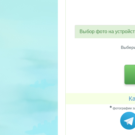
Выбор фото на устройс
Выбери
Ка
*
фотографии за