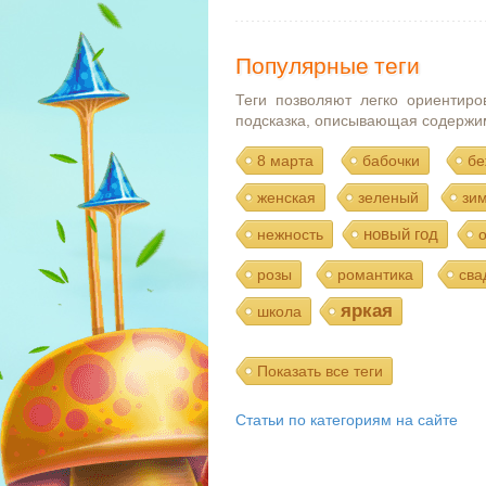
Популярные теги
Теги позволяют легко ориентиро
подсказка, описывающая содержи
8 марта
бабочки
бе
женская
зеленый
зи
новый год
нежность
розы
романтика
сва
яркая
школа
Показать все теги
Статьи по категориям на сайте