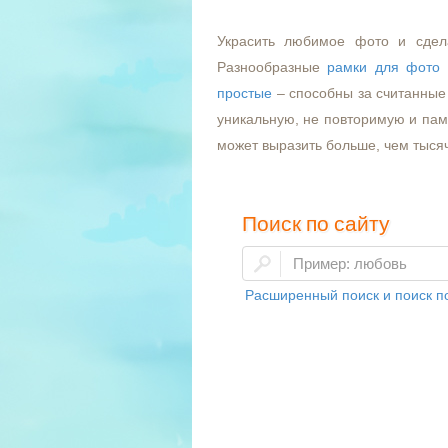
Украсить любимое фото и сдел
Разнообразные
рамки для фото
простые
– способны за считанные 
уникальную, не повторимую и пам
может выразить больше, чем тыся
Поиск по сайту
Расширенный поиск и поиск по