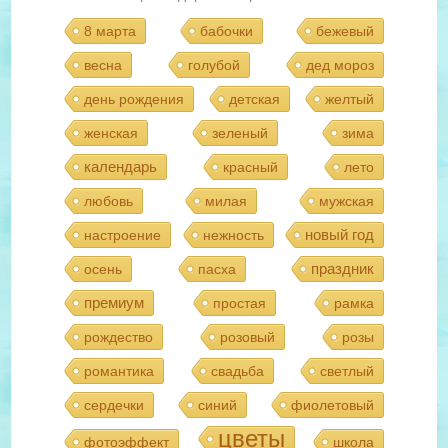
8 марта
бабочки
бежевый
весна
голубой
дед мороз
день рождения
детская
желтый
женская
зеленый
зима
календарь
красный
лето
любовь
милая
мужская
новый год
настроение
нежность
праздник
осень
пасха
премиум
простая
рамка
рождество
розовый
розы
романтика
свадьба
светлый
сердечки
синий
фиолетовый
цветы
фотоэффект
школа